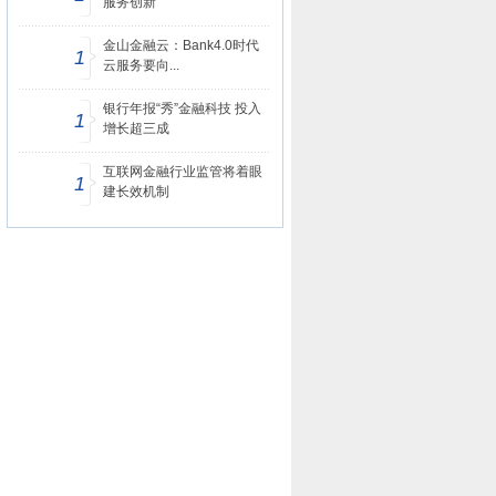
服务创新
金山金融云：Bank4.0时代
1
云服务要向...
银行年报“秀”金融科技 投入
1
增长超三成
互联网金融行业监管将着眼
1
建长效机制