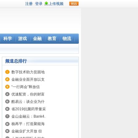
rss
科学
游戏
金融
教育
物流
频道总排行
数字技术助力贫困地
金融业全面开放以支
“一行两会”释放信
优速配资，你的财富
酷易云：谈企业为什
省2019抗菌药带量采
金山金融云：Bank4.
杨再平：打造聚能海
金融业扩大开放 但