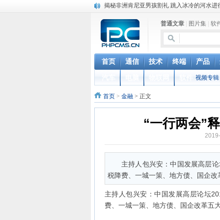
加拿大美人鱼学校走红 学习如何做一条“美人
猪到寺院跪拜“祈福”真相 “二师兄”你该起来了
普通文章
|
图片集
|
软
菲律宾的蟒蛇按摩：让4条巨蟒在你身上游走
英国妖娆哥街头跳甩臀舞 根本停不下来
iOS 12.2 重磅功能更新，支持电信 Volte 
联通正式确认VoLTE商用时间，移动电信很
首页
通信
技术
终端
产品
台湾中华电信停售新机对华为开出第一枪 国
汽车
电脑
物联网
软件
视频专辑
联通电信要合并？中国电信董事长回应：是
女人最敏感的部位在哪里？ 最喜欢用什么样
首页
>
金融
> 正文
“一行两会”
2019
主持人包兴安：中国发展高层论坛
税降费、一城一策、地方债、国企改
主持人包兴安：中国发展高层论坛20
费、一城一策、地方债、国企改革五