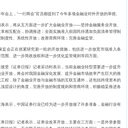
9年年会上，“一行两会”官员都提到了今年多项金融业对外开放的举措。
纲表示，将从五方面进一步扩大金融业开放——坚持金融服务业开放、
改革相互配合，协调推进；全面实施准入前国民待遇加负面清单管理制
现制度性、系统性开放；改善营商环境；完善金融监管。
保监会正在抓紧研究新一轮的开放措施，包括进一步放宽市场准入条
营范围、进一步简政放权和进一步优化监管规则等四方面。
在接受《证券日报》记者采访时表示，当前金融业转型需要进一步提升
融业开放，将会对我国金融深化发展、提升金融市场效率产生巨大的推
统工程，除了金融业开放与金融市场的互联互通外，还包括跨境资本的
从顶层设计的角度，完善开放的制度规则和营商环境，积极稳妥推进各
星海表示，中国证券行业已经为进一步开放做了许多准备，金融行业有
证券日报》记者表示，证券业改革开放，主要在三方面：一是外资参股