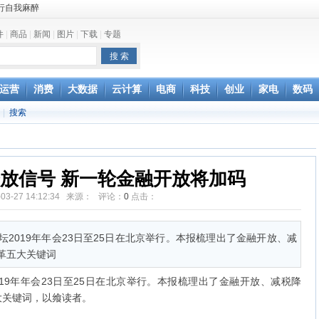
鱼”
件
|
商品
|
新闻
|
图片
|
下载
|
专题
和查询保修
无奈，网友：资费还
运营
消费
大数据
云计算
电商
科技
创业
家电
数码
台办回应
|
搜索
误解
的方式去刺激
释放信号 新一轮金融开放将加码
-03-27 14:12:34 来源： 评论：
0
点击：
2019年年会23日至25日在北京举行。本报梳理出了金融开放、减
革五大关键词
19年年会23日至25日在北京举行。本报梳理出了金融开放、减税降
大关键词，以飨读者。