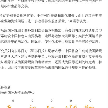
范围的放开，不仅限于投行业务，传统的经纪等业务可以一并与国内券
、期权衍生品等交易。
定价优势和资金价格优势。不但可以提供精细化服务，而且通过并购重
企业融资难问题，进一步改善券业服务质量。”尚震宇认为。
何顺应国际规则？商务部副部长钱克明指出，商务部将继续打造制度型
探索建设中国特色自由贸易港、建设粤港澳大湾区等；实行负面清单管
高营商环境的法治化、国际化、便利化水平；积极参与全球经济治理。
研究员刘向东昨日对《证券日报》记者表示，中国将会主动对接国际规
及粤港澳大湾区建设等试验平台，积极开展制度创新使其成为改革开放
意味着除了成为国际规则的遵循者外，还要成为国际规则的制定者，特
得上，因此接下来需要改革哪些尚未能与国际通行规则不符的领域。
服务创新
的海南国际海洋金融中心
0
0
0
0
0