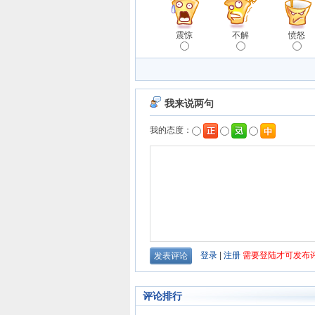
震惊
不解
愤怒
评论排行