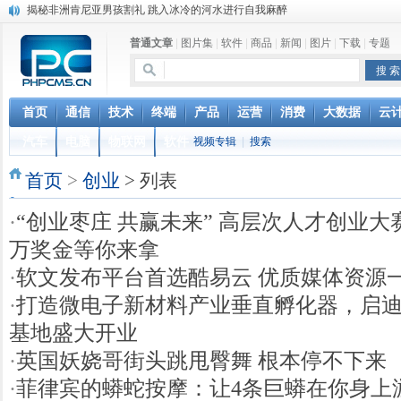
揭秘非洲肯尼亚男孩割礼 跳入冰冷的河水进行自我麻醉
加拿大美人鱼学校走红 学习如何做一条“美人鱼”
普通文章
|
图片集
|
软件
|
商品
|
新闻
|
图片
|
下载
|
专题
猪到寺院跪拜“祈福”真相 “二师兄”你该起来了
菲律宾的蟒蛇按摩：让4条巨蟒在你身上游走
英国妖娆哥街头跳甩臀舞 根本停不下来
iOS 12.2 重磅功能更新，支持电信 Volte 和查询保修
首页
通信
技术
终端
产品
运营
消费
大数据
云
联通正式确认VoLTE商用时间，移动电信很无奈，网友：资费还
汽车
电脑
物联网
软件
视频专辑
|
搜索
台湾中华电信停售新机对华为开出第一枪 国台办回应
联通电信要合并？中国电信董事长回应：是误解
首页
>
创业
> 列表
女人最敏感的部位在哪里？ 最喜欢用什么样的方式去刺激
·
“创业枣庄 共赢未来” 高层次人才创业大
万奖金等你来拿
·
软文发布平台首选酷易云 优质媒体资源
·
打造微电子新材料产业垂直孵化器，启
基地盛大开业
·
英国妖娆哥街头跳甩臀舞 根本停不下来
·
菲律宾的蟒蛇按摩：让4条巨蟒在你身上