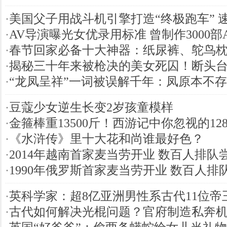
·
美国父子用战斗机引擎打造“终极跑车” 
·
AV导演曝光女优录用标准 曾制作3000部
·
春节回家必备十大神器：纸尿裤、鸵鸟
·
揭秘三十年来被枪决的美女死囚！断头
·
“龙凤呈祥”一词被误解千年：凤原本不
·
豆蔻少女逆生长变2岁孩童模样
·
金箍棒重13500斤！西游记中你忽视的12
·
《水浒传》里十大花和尚谁最好色？
·
2014年越南首家麦当劳开业 数百人排队
·
1990年俄罗斯首家麦当劳开业 数百人排
·
英科学家：超8亿亚洲男性系古代11位帝
·
古代如何解决光棍问题？官府制造私奔