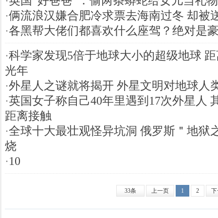
·
英国“好爸爸”：偷两条蟒蛇给女儿当礼物
·
俩流浪汉嫌合肥冷求票去海南过冬 却被
·
各黑帮大佬们都喜欢什么座驾？绝对是
·
科学家发现5倍于地球大小的超级地球 距
光年
·
外星人之谜就将揭开 外星文明对地球人
·
英国女子称自己40年里遇到17次外星人 
距离接触
·
全球十大最壮观怪异坑洞 俄罗斯＂地狱
烧
·
10
33条
上一页
1
2
下