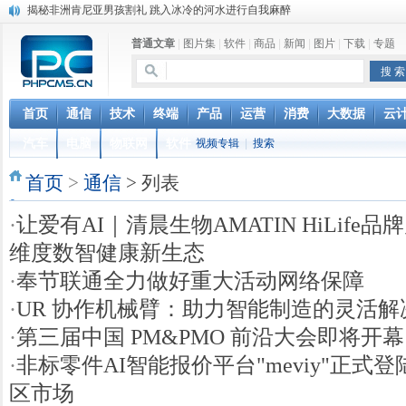
揭秘非洲肯尼亚男孩割礼 跳入冰冷的河水进行自我麻醉
加拿大美人鱼学校走红 学习如何做一条“美人鱼”
普通文章
|
图片集
|
软件
|
商品
|
新闻
|
图片
|
下载
|
专题
猪到寺院跪拜“祈福”真相 “二师兄”你该起来了
菲律宾的蟒蛇按摩：让4条巨蟒在你身上游走
英国妖娆哥街头跳甩臀舞 根本停不下来
iOS 12.2 重磅功能更新，支持电信 Volte 和查询保修
首页
通信
技术
终端
产品
运营
消费
大数据
云
联通正式确认VoLTE商用时间，移动电信很无奈，网友：资费还
汽车
电脑
物联网
软件
视频专辑
|
搜索
台湾中华电信停售新机对华为开出第一枪 国台办回应
联通电信要合并？中国电信董事长回应：是误解
首页
>
通信
> 列表
女人最敏感的部位在哪里？ 最喜欢用什么样的方式去刺激
·
让爱有AI｜清晨生物AMATIN HiLife
维度数智健康新生态
·
奉节联通全力做好重大活动网络保障
·
UR 协作机械臂：助力智能制造的灵活解
·
第三届中国 PM&PMO 前沿大会即将开
·
非标零件AI智能报价平台"meviy"正式
区市场