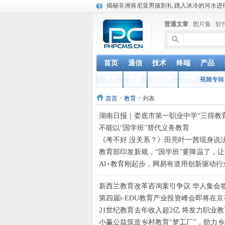
揭秘非洲肯尼亚男孩割礼 跳入冰冷的河水进
加拿大美人鱼学校走红 学习如何做一条“美人
普通文章
|
图片集
|
软
猪到寺院跪拜“祈福”真相 “二师兄”你该起来了
菲律宾的蟒蛇按摩：让4条巨蟒在你身上游走
英国妖娆哥街头跳甩臀舞 根本停不下来
iOS 12.2 重磅功能更新，支持电信 Volte 
首页
通信
技术
终端
产品
联通正式确认VoLTE商用时间，移动电信很
汽车
电脑
物联网
软件
视频专辑
台湾中华电信停售新机对华为开出第一枪 国
联通电信要合并？中国电信董事长回应：是
首页
>
教育
> 列表
女人最敏感的部位在哪里？ 最喜欢用什么样
·
湖南日报｜娄底市第一职业中学“三得教
·
不能以“国学班”替代义务教育
·
《考不好 没关系？》田亮叶一茜现身说
·
教育部印发新规，“国学班”要降温了，
·
AI+教育刚起步，网易有道用创新驱动行
·
新西兰教育改革咨询案引争议 华人集会
·
第四届i-EDU教育产业投资峰会即将在京
·
21世纪教育去年收入超2亿 将发力职业
·
小赢公益筑造乡村教育“梦工厂”，助力