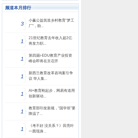
签名反对
频道本月排行
小赢公益筑造乡村教育“梦工
3
厂”，助...
21世纪教育去年收入超2亿
1
将发力职...
第四届i-EDU教育产业投资
1
峰会即将在京召开
新西兰教育改革咨询案引争
1
议 华人集...
AI+教育刚起步，网易有道用
1
创新驱动...
教育部印发新规，“国学班”要
1
降温了...
《考不好 没关系？》田亮叶
1
一茜现身...