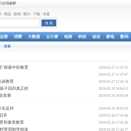
行自我麻醉
鱼”
件
|
商品
|
新闻
|
图片
|
下载
|
专题
和查询保修
运营
消费
大数据
云计算
电商
科技
创业
家电
数码
无奈，网友：资费还
|
搜索
台办回应
误解
的方式去刺激
育”探索中职教育
2019-03-27 11:47:31
2019-03-27 11:47:07
法谈教育
2019-03-27 11:41:54
让孩子回归真正的
2019-03-26 18:04:12
业发展
2019-03-26 18:03:44
签名反对
2019-03-26 18:03:24
召开
2019-03-26 17:45:49
教育和素质教育
2019-03-26 17:45:26
乡村寄宿制学校发
2019-03-26 17:44:37