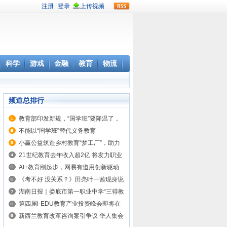
rss
科学
游戏
金融
教育
物流
频道总排行
教育部印发新规，“国学班”要降温了，
让孩子回归真正的
不能以“国学班”替代义务教育
小赢公益筑造乡村教育“梦工厂”，助力
乡村寄宿制学校发
21世纪教育去年收入超2亿 将发力职业
教育和素质教育
AI+教育刚起步，网易有道用创新驱动
行业发展
《考不好 没关系？》田亮叶一茜现身说
法谈教育
湖南日报｜娄底市第一职业中学“三得教
育”探索中职教育
第四届i-EDU教育产业投资峰会即将在
京召开
新西兰教育改革咨询案引争议 华人集会