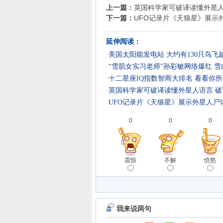
上一篇：
英国科学家可破译读懂外星人
下一篇：
UFO记录片《天狼星》展示
延伸阅读：
·
美国太阳能发电站 大约有130只鸟
·
“雪肌女实习老师”孙彩敏网络爆红 
·
十二星座IQ指数智商大排名 看看你
·
英国科学家可破译读懂外星人语言 破
·
UFO记录片《天狼星》展示外星人尸
0
0
0
震惊
不解
愤怒