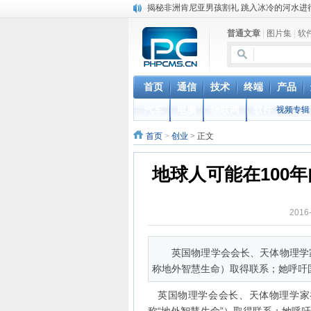
加拿大美人鱼学校走红 学习如何做一条“美人
猪到寺院跪拜“祈福”真相 “二师兄”你该起来了
普通文章
|
图片集
|
软
菲律宾的蟒蛇按摩：让4条巨蟒在你身上游走
英国妖娆哥街头跳甩臀舞 根本停不下来
iOS 12.2 重磅功能更新，支持电信 Volte 
首页
通信
技术
终端
产品
联通正式确认VoLTE商用时间，移动电信很
台湾中华电信停售新机对华为开出第一枪 国
汽车
电脑
物联网
软件
视频专辑
联通电信要合并？中国电信董事长回应：是
女人最敏感的部位在哪里？ 最喜欢用什么样
首页
>
创业
> 正文
地球人可能在100
2016
英国物理学会会长、天体物理学
称地外智慧生命）取得联系；她呼吁
英国物理学会会长、天体物理学家乔