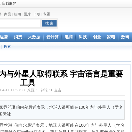
鱼”
件
|
商品
|
新闻
|
图片
|
下载
|
专题
和查询保修
运营
消费
大数据
云计算
电商
科技
创业
家电
数码
无奈，网友：资费还
台办回应
|
搜索
误解
的方式去刺激
年内与外星人取得联系 宇宙语言是重要
工具
-04-11 11:53:38 来源： 评论：
0
点击：
家乔丝琳伯内尔最近表示，地球人很可能在100年内与外星人（学名
国际社
丝琳·伯内尔最近表示，地球人很可能在100年内与外星人（学名