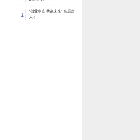
“创业枣庄 共赢未来” 高层次
1
人才...