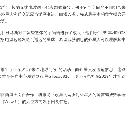
字，长的无线电波信号代表加减符号，利用它们之间的不同组合来
与外星人沟通交流应当循序渐进、由浅入深，先从最基本的数学概念开
念等。
·杜马斯对弗罗登塞尔的宇宙语进行了改良；他们于1999年和2003
过射电望远镜发送到遥远的星球，希望截获信息的外星人可以理解其中
周”推出了一项名为“来自地球问候”的活动，向外星人发送短信息；这些
空信息中心发送到行星Gliese581d，预计信息将在2029年才能到
阿雷西博天文台合作，将推特上收集的网友对外星人的留言编成数学语
”（Wow！）的太空方向发射回复信息。
世