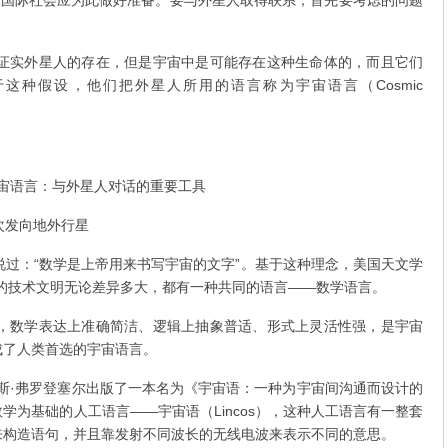
吁国际社会应为此做好准备。要与外星人取得联系，首先要考虑的问题
实外星人的存在，但是宇宙中是可能存在这种生命体的，而且它们
这种假设，他们把外星人所用的语言称为宇宙语言（Cosmic
宙语言：与外星人对话的重要工具
次发向地外行星
过：“数学是上帝用来书写宇宙的文字”。基于这种理念，美国天文学
的技术文明无论差异多大，都有一种共同的语言——数学语言。
数学表达上准确简洁、逻辑上抽象普适、形式上灵活性强，是宇宙
成了人类首选的宇宙语言。
斯·弗罗登塞尔出版了一本名为《宇宙语：一种为宇宙间沟通而设计的
学为基础的人工语言——宇宙语（Lincos），这种人工语言有一整套
来构造语句，并且靠发射不同波长的无线电波来表示不同的意思。