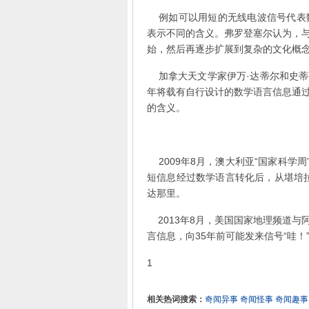
例如可以用短的无线电波信号代表数
表示不同的含义。弗罗登塞尔认为，
始，然后再逐步扩展到复杂的文化概
加拿大天文学家伊万·达蒂尔和史蒂芬
年将载有自行设计的数学语言信息通
的含义。
2009年8月，澳大利亚“国家科学
短信息经过数学语言转化后，从堪培拉太
达那里。
2013年8月，美国国家地理频道与
言信息，向35年前可能发来信号“哇！
1
相关热词搜索：
奇闻异事
奇闻怪事
奇闻趣事