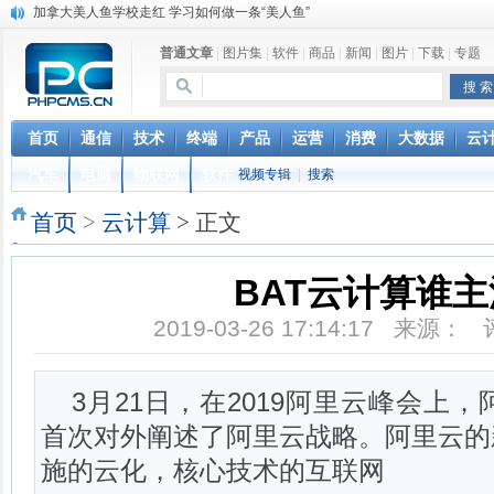
加拿大美人鱼学校走红 学习如何做一条“美人鱼”
猪到寺院跪拜“祈福”真相 “二师兄”你该起来了
普通文章
|
图片集
|
软件
|
商品
|
新闻
|
图片
|
下载
|
专题
菲律宾的蟒蛇按摩：让4条巨蟒在你身上游走
英国妖娆哥街头跳甩臀舞 根本停不下来
iOS 12.2 重磅功能更新，支持电信 Volte 和查询保修
联通正式确认VoLTE商用时间，移动电信很无奈，网友：资费还
首页
通信
技术
终端
产品
运营
消费
大数据
云
台湾中华电信停售新机对华为开出第一枪 国台办回应
汽车
电脑
物联网
软件
视频专辑
|
搜索
联通电信要合并？中国电信董事长回应：是误解
女人最敏感的部位在哪里？ 最喜欢用什么样的方式去刺激
首页
>
云计算
> 正文
揭秘非洲肯尼亚男孩割礼 跳入冰冷的河水进行自我麻醉
BAT云计算谁
2019-03-26 17:14:17 来源：
3月21日，在2019阿里云峰会上
首次对外阐述了阿里云战略。阿里云的
施的云化，核心技术的互联网