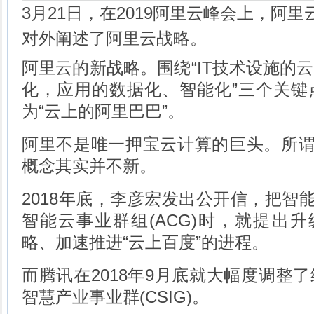
3月21日，在2019阿里云峰会上，阿
对外阐述了阿里云战略。
阿里云的新战略。围绕“IT技术设施的
化，应用的数据化、智能化”三个关键
为“云上的阿里巴巴”。
阿里不是唯一押宝云计算的巨头。所谓
概念其实并不新。
2018年底，李彦宏发出公开信，把智能
智能云事业群组(ACG)时，就提出升级
略、加速推进“云上百度”的进程。
而腾讯在2018年9月底就大幅度调整
智慧产业事业群(CSIG)。