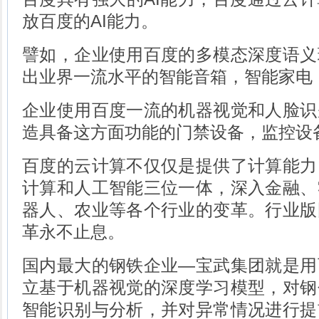
放百度的AI能力。
譬如，企业使用百度的多模态深度语义
出业界一流水平的智能音箱，智能家电
企业使用百度一流的机器视觉和人脸识
造具备这方面功能的门禁设备，监控设
百度的云计算不仅仅是提供了计算能力
计算和人工智能三位一体，深入金融、
器人、农业等各个行业的变革。行业版
革永不止息。
国内最大的钢铁企业—宝武集团就是用
立基于机器视觉的深度学习模型，对钢
智能识别与分析，并对异常情况进行提