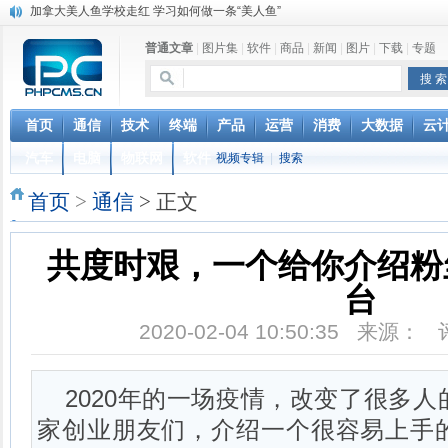
加拿大美人鱼学校走红 学习如何做一条“美人鱼”
猪到寺院跪拜“祈福”真相 “二师兄”你该起来了
普通文章
|
图片集
|
软件
|
商品
|
新闻
|
图片
|
下载
|
专题
菲律宾的蟒蛇按摩：让4条巨蟒在你身上游走
英国妖娆哥街头跳甩臀舞 根本停不下来
iOS 12.2 重磅功能更新，支持电信 Volte 和查询保修
联通正式确认VoLTE商用时间，移动电信很无奈，网友：资费还
首页
通信
技术
终端
产品
运营
消费
大数据
云
台湾中华电信停售新机对华为开出第一枪 国台办回应
汽车
电脑
物联网
软件
视频专辑
|
搜索
联通电信要合并？中国电信董事长回应：是误解
女人最敏感的部位在哪里？ 最喜欢用什么样的方式去刺激
首页
>
通信
> 正文
揭秘非洲肯尼亚男孩割礼 跳入冰冷的河水进行自我麻醉
共度时艰，一个给你介绍粉
台
2020-02-04 10:50:35 来源：
2020年的一场疫情，改变了很多
家创业朋友们，介绍一个很容易上手