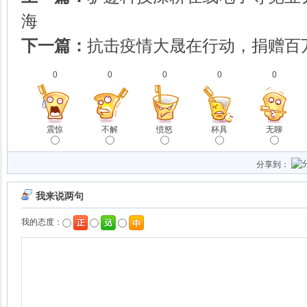
海
下一篇：
抗击疫情大晟在行动，捐赠百
0
0
0
0
0
震惊
不解
愤怒
杯具
无聊
分享到：