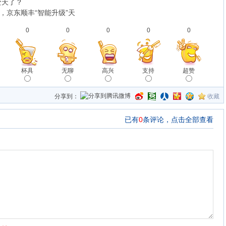
变天了？
，京东顺丰“智能升级”天
0
0
0
0
0
杯具
无聊
高兴
支持
超赞
分享到：
收藏