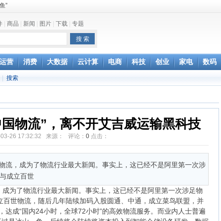
鱼”
件
|
商品
|
新闻
|
图片
|
下载
|
专题
和查询保修
无奈，网友：资费还
运营
消费
大数据
云计算
电商
科技
创业
家电
数码
台办回应
|
搜索
误解
的方式去刺激
行自我麻醉
中国物流”，离不开艾吉威运输黑科技
-03-26 17:32:32 来源： 评论：
0
点击：
通物流，成为了物流行业最大新闻。事实上，这已经不是阿里第一次涉
参与成立百世
，成为了物流行业最大新闻。事实上，这已经不是阿里第一次涉足物
成立百世物流，随后几年陆续加码入股圆通、中通，成立菜鸟联盟，并
达成“国内24小时，全球72小时”的高效物流服务。而业内人士普遍