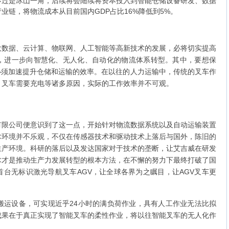
不过是冰山一角，后续将会陆续将资本投入到智能仓储设备研发、数据
业链，将物流成本从目前国内GDP占比16%降低到5%。
大数据、云计算、物联网、人工智能等高新技术的发展，必将切实提高
，进一步向智慧化、无人化、自动化的物流体系转型。其中，要想保
就必须加速提升仓储和运输的效率。在以往的人力运输中，传统的叉车作
、叉车需要充电等诸多原因，实际的工作效率并不可观。
有限公司便意识到了这一点，开始针对物流数据系统以及自动运输装置
术环境并不乐观，不仅在传感器技术和驱动技术上落后与国外，陈旧的
生产环境。科研的落后以及发达国家对于技术的垄断，让艾吉威在研发
术才是推动生产力发展转型的根本方法，在不懈的努力下最终打破了国
台无标识激光导航叉车AGV，让全球各界为之瞩目，让AGV叉车更
搬运设备，可实现近乎24小时的满负荷作业，具有人工作业无法比拟
成果在于真正实现了智能叉车的柔性作业，将以往智能叉车的无人化作