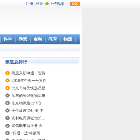
rss
科学
游戏
金融
教育
物流
频道总排行
阿里入股申通，智慧
2019年中央一号文件
北京市将为快递员提
顺丰的智能化物流布
京东物流推出“X仓
千亿建设“24小时中
农村电商疯狂增长，
聚焦顺丰新业务 会
“四通一达”将被阿