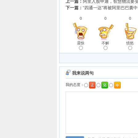
上一篇：
阿里入股申通，智慧物流要
下一篇：
“四通一达”将被阿里巴巴囊中
0
0
0
震惊
不解
愤怒