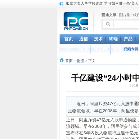
加拿大美人鱼学校走红 学习如何做一条“美人
猪到寺院跪拜“祈福”真相 “二师兄”你该起来了
普通文章
|
图片集
|
软
菲律宾的蟒蛇按摩：让4条巨蟒在你身上游走
英国妖娆哥街头跳甩臀舞 根本停不下来
iOS 12.2 重磅功能更新，支持电信 Volte 
联通正式确认VoLTE商用时间，移动电信很
首页
通信
技术
终端
产品
台湾中华电信停售新机对华为开出第一枪 国
汽车
电脑
物联网
软件
视频专辑
联通电信要合并？中国电信董事长回应：是
女人最敏感的部位在哪里？ 最喜欢用什么样
首页
>
物流
> 正文
揭秘非洲肯尼亚男孩割礼 跳入冰冷的河水进
千亿建设“24小时
2019
近日，阿里斥资47亿元入股申
足物流领域。早在2008年，阿里便
近日，阿里斥资47亿元入股申通物流
流领域。早在2008年，阿里便参与
宣布将在5年内投入物流行业逾千亿元，