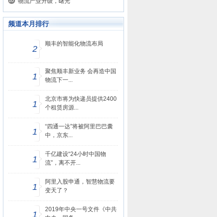
物流产业升级，曙光
频道本月排行
顺丰的智能化物流布局
2
聚焦顺丰新业务 会再造中国
1
物流下一...
北京市将为快递员提供2400
1
个租赁房源...
“四通一达”将被阿里巴巴囊
1
中，京东...
千亿建设“24小时中国物
1
流”，离不开...
阿里入股申通，智慧物流要
1
变天了？
2019年中央一号文件《中共
1