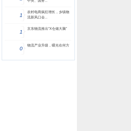
中央、国务...
农村电商疯狂增长，乡镇物
1
流新风口会...
京东物流推出“X仓储大脑”
1
物流产业升级，曙光在何方
0